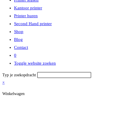
Kantoor printer
Printer huren
Second Hand printer
Shop
Blog
Contact
0
Toggle website zoeken
Typ je zoekopdracht
×
Winkelwagen