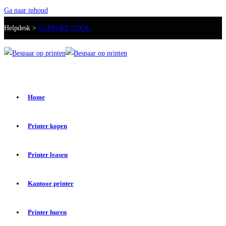
Ga naar inhoud
Helpdesk >
SUPPORT TOOL
Home
Printer kopen
Printer leasen
Kantoor printer
Printer huren