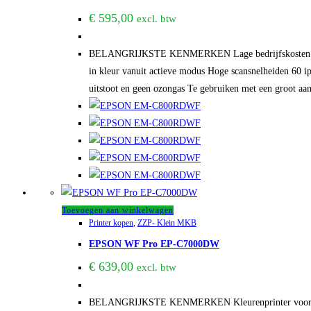
€
595,00
excl. btw
BELANGRIJKSTE KENMERKEN Lage bedrijfskosten Profite
in kleur vanuit actieve modus Hoge scansnelheiden 60 i
uitstoot en geen ozongas Te gebruiken met een groot aa
Toevoegen aan winkelwagen
Printer kopen
,
ZZP- Klein MKB
EPSON WF Pro EP-C7000DW
€
639,00
excl. btw
BELANGRIJKSTE KENMERKEN Kleurenprinter voor docume