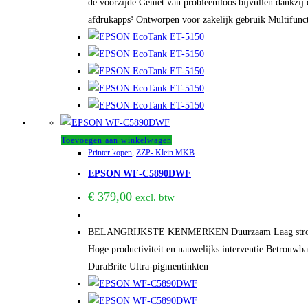
de voorzijde Geniet van probleemloos bijvullen dankzij 
afdrukapps³ Ontworpen voor zakelijk gebruik Multifunct
Toevoegen aan winkelwagen
Printer kopen
,
ZZP- Klein MKB
EPSON WF-C5890DWF
€
379,00
excl. btw
BELANGRIJKSTE KENMERKEN Duurzaam Laag stroomverbr
Hoge productiviteit en nauwelijks interventie Betrouwb
DuraBrite Ultra-pigmentinkten